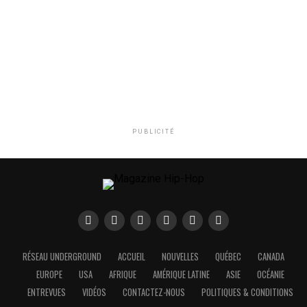
PUBLICITÉ
RÉSEAU UNDERGROUND
ACCUEIL
NOUVELLES
QUÉBEC
CANADA
EUROPE
USA
AFRIQUE
AMÉRIQUE LATINE
ASIE
OCÉANIE
ENTREVUES
VIDÉOS
CONTACTEZ-NOUS
POLITIQUES & CONDITIONS
ES