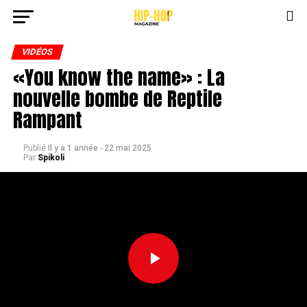
VIDÉOS
«You know the name» : La
nouvelle bombe de Reptile
Rampant
Publié
Il y a 1 année
-
22 mai 2025
Par
Spikoli