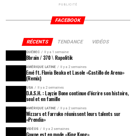
PUBLICITÉ
FACEBOOK
RÉCENTS
TENDANCE
VIDÉOS
QUÉBEC
Il y a 1 semaine
Bbrain / 370 \ Rapolitik
AMÉRIQUE LATINE
Il y a 2 semaines
Emé ft. Flavia Beaka et Lasole «Castillo de Arena»
(Remix)
USA
Il y a 2 semaines
D.A.S.H. : Layzie Bone continue d’écrire son histoire,
seul et en famille
AMÉRIQUE LATINE
Il y a 2 semaines
Wizzars et Farruko réunissent leurs talents sur
«Prendia»
VIDÉOS
Il y a 2 semaines
Gawne est en mode «King Kong»