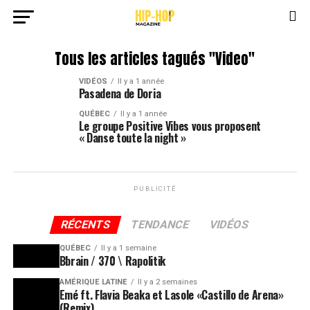
Tous les articles tagués "Video"
VIDÉOS
Il y a 1 année
Pasadena de Doria
QUÉBEC
Il y a 1 année
Le groupe Positive Vibes vous proposent
« Danse toute la night »
PUBLICITÉ
RÉCENTS
TENDANCE
VIDÉOS
QUÉBEC
Il y a 1 semaine
Bbrain / 370 \ Rapolitik
AMÉRIQUE LATINE
Il y a 2 semaines
Emé ft. Flavia Beaka et Lasole «Castillo de Arena»
(Remix)