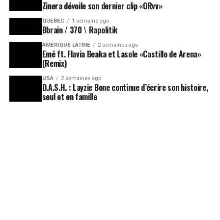
Zinera dévoile son dernier clip «ORvv»
QUÉBEC
1 semaine ago
Bbrain / 370 \ Rapolitik
AMÉRIQUE LATINE
2 semaines ago
Emé ft. Flavia Beaka et Lasole «Castillo de Arena»
(Remix)
USA
2 semaines ago
D.A.S.H. : Layzie Bone continue d’écrire son histoire,
seul et en famille