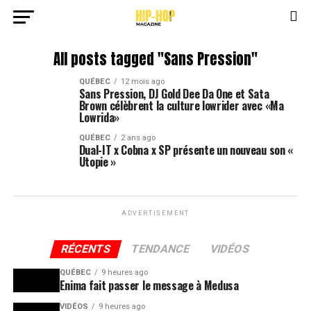
All posts tagged "Sans Pression"
QUÉBEC
12 mois ago
Sans Pression, DJ Gold Dee Da One et Sata
Brown célèbrent la culture lowrider avec «Ma
Lowrida»
QUÉBEC
2 ans ago
Dual-IT x Cobna x SP présente un nouveau son «
Utopie »
ADVERTISEMENT
RÉCENTS
TENDANCE
VIDÉOS
QUÉBEC
9 heures ago
Enima fait passer le message à Medusa
VIDÉOS
9 heures ago