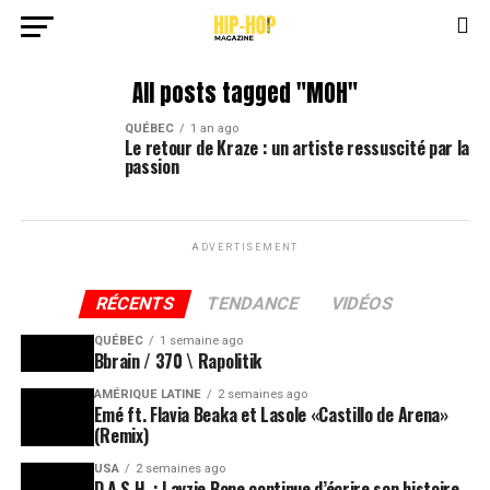
All posts tagged "MOH"
QUÉBEC
1 an ago
Le retour de Kraze : un artiste ressuscité par la
passion
ADVERTISEMENT
RÉCENTS
TENDANCE
VIDÉOS
QUÉBEC
1 semaine ago
Bbrain / 370 \ Rapolitik
AMÉRIQUE LATINE
2 semaines ago
Emé ft. Flavia Beaka et Lasole «Castillo de Arena»
(Remix)
USA
2 semaines ago
D.A.S.H. : Layzie Bone continue d’écrire son histoire,