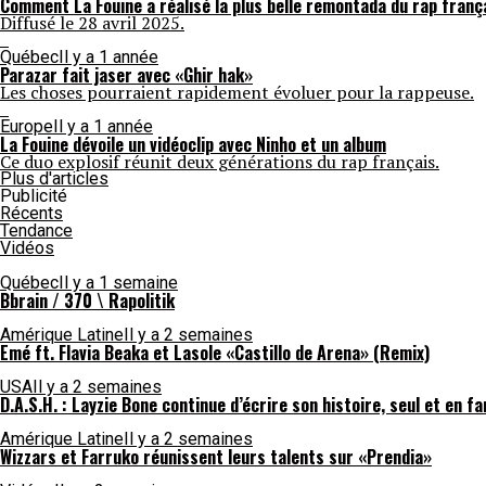
Comment La Fouine a réalisé la plus belle remontada du rap fran
Diffusé le 28 avril 2025.
Québec
Il y a 1 année
Parazar fait jaser avec «Ghir hak»
Les choses pourraient rapidement évoluer pour la rappeuse.
Europe
Il y a 1 année
La Fouine dévoile un vidéoclip avec Ninho et un album
Ce duo explosif réunit deux générations du rap français.
Plus d'articles
Publicité
Récents
Tendance
Vidéos
Québec
Il y a 1 semaine
Bbrain / 370 \ Rapolitik
Amérique Latine
Il y a 2 semaines
Emé ft. Flavia Beaka et Lasole «Castillo de Arena» (Remix)
USA
Il y a 2 semaines
D.A.S.H. : Layzie Bone continue d’écrire son histoire, seul et en fa
Amérique Latine
Il y a 2 semaines
Wizzars et Farruko réunissent leurs talents sur «Prendia»