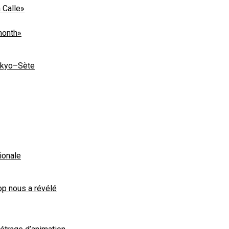
 Calle»
month»
Tokyo–Sète
ionale
op nous a révélé