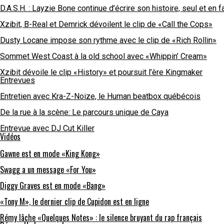
D.A.S.H. : Layzie Bone continue d’écrire son histoire, seul et en f
Xzibit, B-Real et Demrick dévoilent le clip de «Call the Cops»
Dusty Locane impose son rythme avec le clip de «Rich Rollin»
Sommet West Coast à la old school avec «Whippin’ Cream»
Xzibit dévoile le clip «History» et poursuit l’ère Kingmaker
Entrevues
Entretien avec Kra-Z-Noize, le Human beatbox québécois
De la rue à la scène: Le parcours unique de Caya
Entrevue avec DJ Cut Killer
Vidéos
Gawne est en mode «King Kong»
Swagg a un message «For You»
Diggy Graves est en mode «Bang»
«Tony M», le dernier clip de Cupidon est en ligne
Rémy lâche «Quelques Notes» : le silence bruyant du rap français