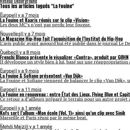
Réseau Underground
Tous les articles tagués "La Fouine"
Europe
Il y a 7 mois
La Fouine et Kaaris réunis sur le clip «Vision»
Les deux MC’s n’ont pas perdu leur fougue.
Nouvelles
Il y a 7 mois
Le Magazine Hip-Hop fait l’acquisition de l’Institut du Hip-Hop
L’avis public ayant aujourd'hui été publié dans le journal Le De
Québec
Il y a 8 mois
Frenchi Blanco présente le visualizer «Contra», produit par GØHN
Il développe un style bien à lui, basé sur une réappropriation
Europe
Il y a 9 mois
La Fouine & Sofiane présentent «Van Dijk»
La Fouine et Sofiane viennent de balancer le clip «Van Dijk», u
Europe
Il y a 11 mois
La Fouine en renouveau : entre État des Lieux, Flying Blue et Capit
Ce retour a d’ailleurs préparé le terrain pour un autre proje
Europe
Il y a 1 année
Kofs sort l’album «Mon école (Vol. 1)» ainsi qu’un clip avec Sinik
Marseille et Paris réuni par le même beat.
Mehdi Maïzi
Il y a 1 année