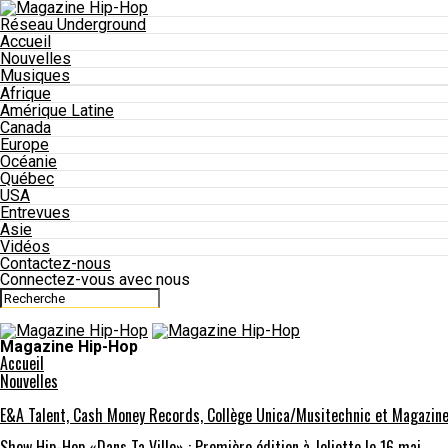
Réseau Underground
Accueil
Nouvelles
Musiques
Afrique
Amérique Latine
Canada
Europe
Océanie
Québec
USA
Entrevues
Asie
Vidéos
Contactez-nous
Connectez-vous avec nous
Magazine Hip-Hop
Accueil
Nouvelles
E&A Talent, Cash Money Records, Collège Unica/Musitechnic et Magazine
Show Hip-Hop «Dans Ta Ville» : Première édition à Joliette le 16 mai