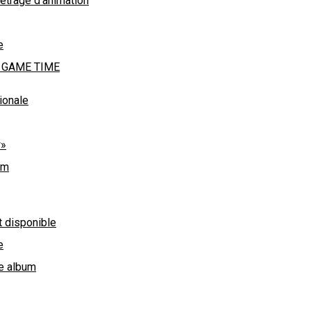
trage d’animation
e
bum GAME TIME
ionale
w»
um
 disponible
e
8e album