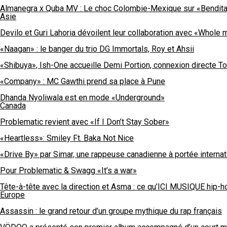
Almanegra x Quba MV : Le choc Colombie-Mexique sur «Bendita
Asie
Devilo et Guri Lahoria dévoilent leur collaboration avec «Whole 
«Naagan» : le banger du trio DG Immortals, Roy et Ahsii
«Shibuya», Ish-One accueille Demi Portion, connexion directe 
«Company» : MC Gawthi prend sa place à Pune
Dhanda Nyoliwala est en mode «Underground»
Canada
Problematic revient avec «If I Don’t Stay Sober»
«Heartless»: Smiley Ft. Baka Not Nice
«Drive By» par Simar, une rappeuse canadienne à portée internat
Pour Problematic & Swagg «It’s a war»
Tête-à-tête avec la direction et Asma : ce qu’ICI MUSIQUE hip-h
Europe
Assassin : le grand retour d’un groupe mythique du rap français