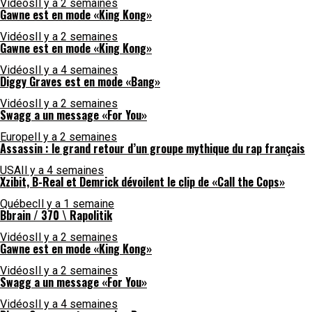
Vidéos
Il y a 2 semaines
Gawne est en mode «King Kong»
Vidéos
Il y a 2 semaines
Gawne est en mode «King Kong»
Vidéos
Il y a 4 semaines
Diggy Graves est en mode «Bang»
Vidéos
Il y a 2 semaines
Swagg a un message «For You»
Europe
Il y a 2 semaines
Assassin : le grand retour d’un groupe mythique du rap français
USA
Il y a 4 semaines
Xzibit, B-Real et Demrick dévoilent le clip de «Call the Cops»
Québec
Il y a 1 semaine
Bbrain / 370 \ Rapolitik
Vidéos
Il y a 2 semaines
Gawne est en mode «King Kong»
Vidéos
Il y a 2 semaines
Swagg a un message «For You»
Vidéos
Il y a 4 semaines