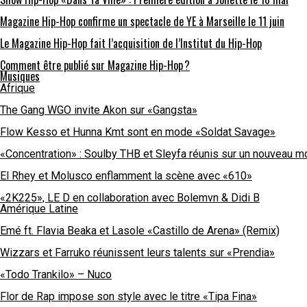
Magazine Hip-Hop confirme un spectacle de YE à Marseille le 11 juin
Le Magazine Hip-Hop fait l’acquisition de l’Institut du Hip-Hop
Comment être publié sur Magazine Hip-Hop ?
Musiques
Afrique
The Gang WGO invite Akon sur «Gangsta»
Flow Kesso et Hunna Kmt sont en mode «Soldat Savage»
«Concentration» : Soulby THB et Sleyfa réunis sur un nouveau m
El Rhey et Molusco enflamment la scène avec «610»
«2K225», LE D en collaboration avec Bolemvn & Didi B
Amérique Latine
Emé ft. Flavia Beaka et Lasole «Castillo de Arena» (Remix)
Wizzars et Farruko réunissent leurs talents sur «Prendia»
«Todo Trankilo» – Nuco
Flor de Rap impose son style avec le titre «Tipa Fina»