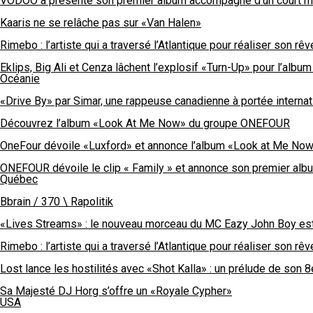
VÖDOO a présenté son premier album accompagné d’un court mé
Kaaris ne se relâche pas sur «Van Halen»
Rimebo : l’artiste qui a traversé l’Atlantique pour réaliser son rêv
Eklips, Big Ali et Cenza lâchent l’explosif «Turn-Up» pour l’al
Océanie
«Drive By» par Simar, une rappeuse canadienne à portée internat
Découvrez l’album «Look At Me Now» du groupe ONEFOUR
OneFour dévoile «Luxford» et annonce l’album «Look at Me No
ONEFOUR dévoile le clip « Family » et annonce son premier alb
Québec
Bbrain / 370 \ Rapolitik
«Lives Streams» : le nouveau morceau du MC Eazy John Boy est
Rimebo : l’artiste qui a traversé l’Atlantique pour réaliser son rêv
Lost lance les hostilités avec «Shot Kalla» : un prélude de son 
Sa Majesté DJ Horg s’offre un «Royale Cypher»
USA