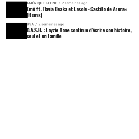
AMÉRIQUE LATINE
2 semaines ago
Emé ft. Flavia Beaka et Lasole «Castillo de Arena»
(Remix)
USA
2 semaines ago
D.A.S.H. : Layzie Bone continue d’écrire son histoire,
seul et en famille