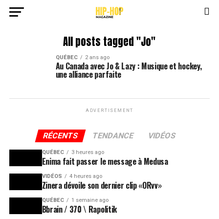
All posts tagged "Jo"
QUÉBEC
2 ans ago
Au Canada avec Jo & Lazy : Musique et hockey,
une alliance parfaite
ADVERTISEMENT
RÉCENTS
TENDANCE
VIDÉOS
QUÉBEC
3 heures ago
Enima fait passer le message à Medusa
VIDÉOS
4 heures ago
Zinera dévoile son dernier clip «ORvv»
QUÉBEC
1 semaine ago
Bbrain / 370 \ Rapolitik