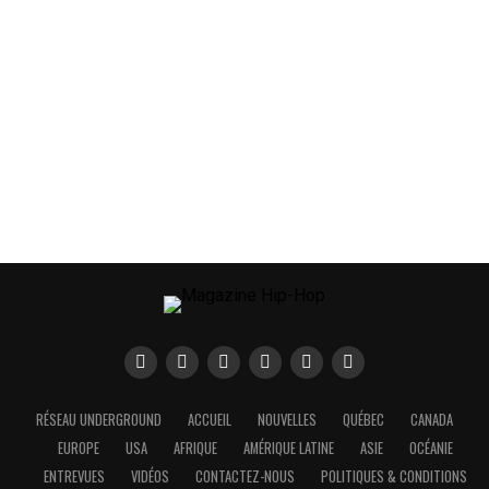
RÉSEAU UNDERGROUND
ACCUEIL
NOUVELLES
QUÉBEC
CANADA
EUROPE
USA
AFRIQUE
AMÉRIQUE LATINE
ASIE
OCÉANIE
ENTREVUES
VIDÉOS
CONTACTEZ-NOUS
POLITIQUES & CONDITIONS