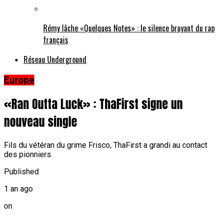
Rémy lâche «Quelques Notes» : le silence bruyant du rap
français
Réseau Underground
Europe
«Ran Outta Luck» : ThaFirst signe un
nouveau single
Fils du vétéran du grime Frisco, ThaFirst a grandi au contact
des pionniers.
Published
1 an ago
on