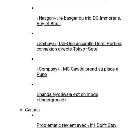
«Naagan» : le banger du trio DG Immortals,
Roy et Ahsii
«Shibuya», Ish-One accueille Demi Portion,
connexion directe Tokyo–Sète
«Company» : MC Gawthi prend sa place à
Pune
Dhanda Nyoliwala est en mode
«Underground»
Canada
Problematic revient avec «If I Don’t Stay