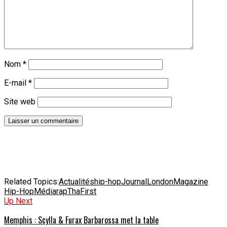
Nom
*
E-mail
*
Site web
Related Topics:
Actualités
hip-hop
Journal
London
Magazine
Hip-Hop
Média
rap
ThaFirst
Up Next
Memphis : Scylla & Furax Barbarossa met la table