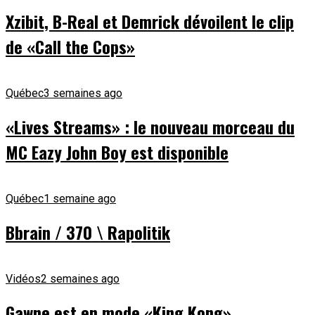
Xzibit, B-Real et Demrick dévoilent le clip
de «Call the Cops»
Québec
3 semaines ago
«Lives Streams» : le nouveau morceau du
MC Eazy John Boy est disponible
Québec
1 semaine ago
Bbrain / 370 \ Rapolitik
Vidéos
2 semaines ago
Gawne est en mode «King Kong»