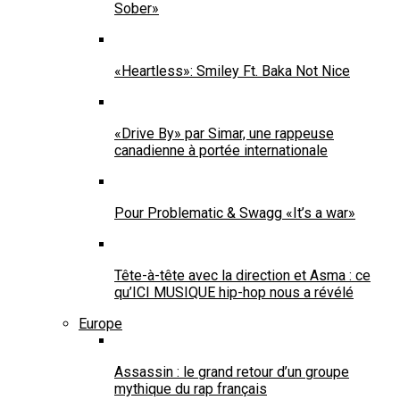
Sober»
«Heartless»: Smiley Ft. Baka Not Nice
«Drive By» par Simar, une rappeuse
canadienne à portée internationale
Pour Problematic & Swagg «It’s a war»
Tête-à-tête avec la direction et Asma : ce
qu’ICI MUSIQUE hip-hop nous a révélé
Europe
Assassin : le grand retour d’un groupe
mythique du rap français