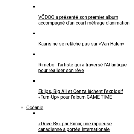
VÖDOO a présenté son premier album
accompagné d’un court métrage d’animation
Kaaris ne se relâche pas sur «Van Halen»
Rimebo : l’artiste qui a traversé l’Atlantique
pour réaliser son rêve
Eklips, Big Ali et Cenza lâchent l’explosif
«Turn-Up» pour l’album GAME TIME
Océanie
«Drive By» par Simar, une rappeuse
canadienne à portée internationale