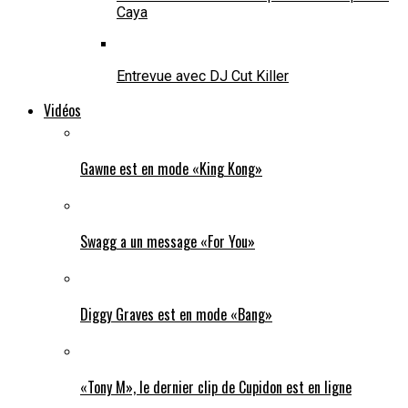
Caya
Entrevue avec DJ Cut Killer
Vidéos
Gawne est en mode «King Kong»
Swagg a un message «For You»
Diggy Graves est en mode «Bang»
«Tony M», le dernier clip de Cupidon est en ligne