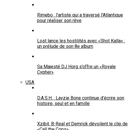
Rimebo : l’artiste qui a traversé l’Atlantique
pour réaliser son rêve
Lost lance les hostilités avec «Shot Kalla» :
un prélude de son 8e album
Sa Majesté DJ Horg s’offre un «Royale
Cypher»
USA
D.A.S.H. : Layzie Bone continue d’écrire son
histoire, seul et en famille
Xzibit, B-Real et Demrick dévoilent le clip de
«Call the Cops»