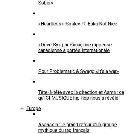
Sober»
«Heartless»: Smiley Ft. Baka Not Nice
«Drive By» par Simar, une rappeuse
canadienne à portée internationale
Pour Problematic & Swagg «It’s a war»
Tête-à-tête avec la direction et Asma : ce
qu’ICI MUSIQUE hip-hop nous a révélé
Europe
Assassin : le grand retour d’un groupe
mythique du rap français