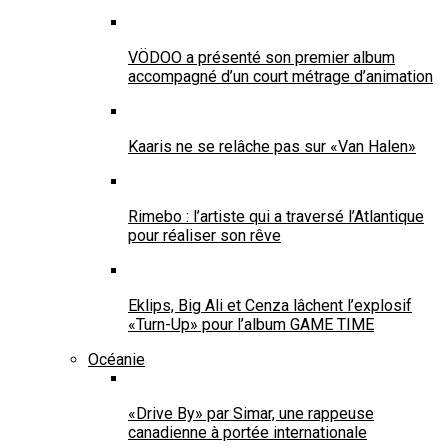
VÖDOO a présenté son premier album
accompagné d’un court métrage d’animation
Kaaris ne se relâche pas sur «Van Halen»
Rimebo : l’artiste qui a traversé l’Atlantique
pour réaliser son rêve
Eklips, Big Ali et Cenza lâchent l’explosif
«Turn-Up» pour l’album GAME TIME
Océanie
«Drive By» par Simar, une rappeuse
canadienne à portée internationale