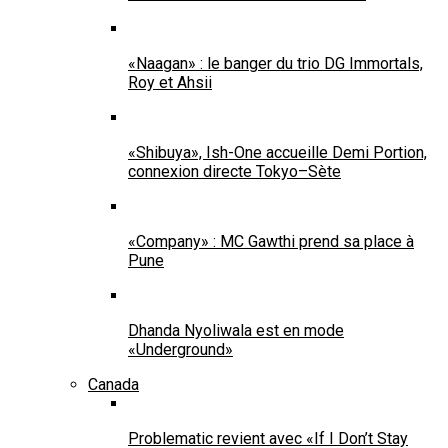
«Naagan» : le banger du trio DG Immortals,
Roy et Ahsii
«Shibuya», Ish-One accueille Demi Portion,
connexion directe Tokyo–Sète
«Company» : MC Gawthi prend sa place à
Pune
Dhanda Nyoliwala est en mode
«Underground»
Canada
Problematic revient avec «If I Don’t Stay