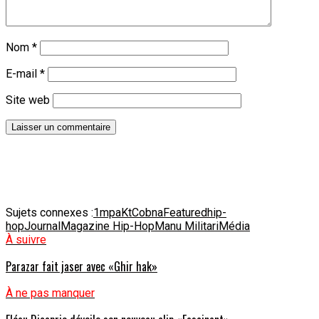
Nom
*
E-mail
*
Site web
Sujets connexes :
1mpaKt
Cobna
Featured
hip-
hop
Journal
Magazine Hip-Hop
Manu Militari
Média
À suivre
Parazar fait jaser avec «Ghir hak»
À ne pas manquer