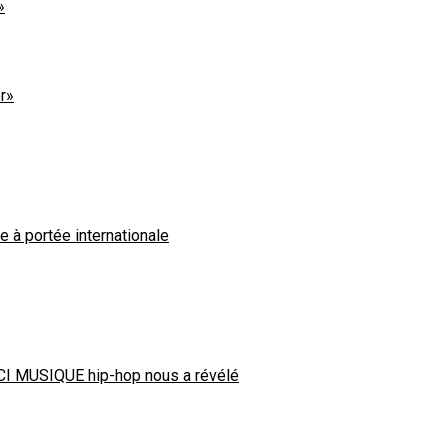
»
er»
 à portée internationale
’ICI MUSIQUE hip-hop nous a révélé