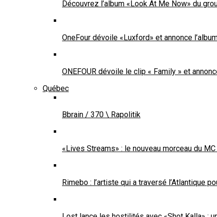
Découvrez l’album «Look At Me Now» du gr
OneFour dévoile «Luxford» et annonce l’alb
ONEFOUR dévoile le clip « Family » et annon
Québec
Bbrain / 370 \ Rapolitik
«Lives Streams» : le nouveau morceau du MC
Rimebo : l’artiste qui a traversé l’Atlantique p
Lost lance les hostilités avec «Shot Kalla» : 