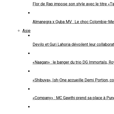
Flor de Rap impose son style avec le titre «Ti
Almanegra x Quba MV : Le choc Colombie-Mex
Asie
Devilo et Guri Lahoria dévoilent leur collabo
«Naagan» : le banger du trio DG Immortals, Ro
«Shibuya», Ish-One accueille Demi Portion, c
«Company» : MC Gawthi prend sa place à Pun