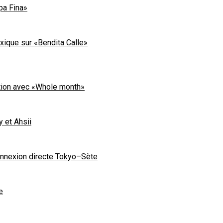
pa Fina»
ique sur «Bendita Calle»
ration avec «Whole month»
y et Ahsii
onnexion directe Tokyo–Sète
e