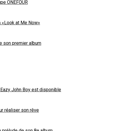
oupe ONEFOUR
um «Look at Me Now»
ce son premier album
 Eazy John Boy est disponible
our réaliser son rêve
un prélude de son 8e album