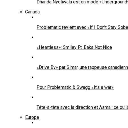
Dhanda Nyoliwala est en mode «Underground
Canada
Problematic revient avec «If I Don’t Stay Sob
«Heartless»: Smiley Ft. Baka Not Nice
«Drive By» par Simar, une rappeuse canadienne
Pour Problematic & Swagg «It’s a war»
Tête-à-tête avec la direction et Asma : ce qu
Europe