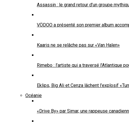
Assassin : le grand retour d’un groupe mythiqu
VÖDOO a présenté son premier album accompa
Kaaris ne se relâche pas sur «Van Halen»
Rimebo : l’artiste qui a traversé l’Atlantique p
Eklips, Big Ali et Cenza lâchent l’explosif «
Océanie
«Drive By» par Simar, une rappeuse canadienne