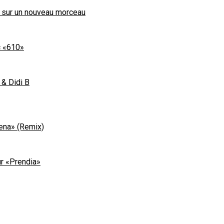
s sur un nouveau morceau
c «610»
 & Didi B
rena» (Remix)
ur «Prendia»