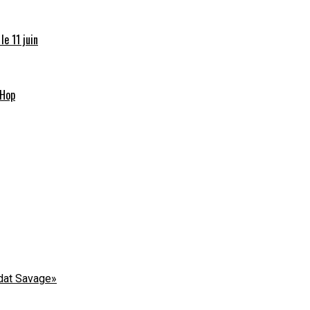
e 11 juin
-Hop
dat Savage»