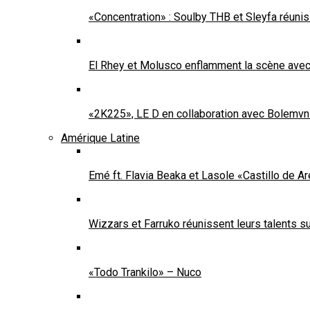
«Concentration» : Soulby THB et Sleyfa réuni
El Rhey et Molusco enflamment la scène ave
«2K225», LE D en collaboration avec Bolemvn
Amérique Latine
Emé ft. Flavia Beaka et Lasole «Castillo de A
Wizzars et Farruko réunissent leurs talents s
«Todo Trankilo» – Nuco