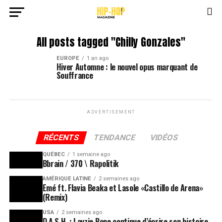
All posts tagged "Chilly Gonzales"
EUROPE
1 an ago
Hiver Automne : le nouvel opus marquant de
Souffrance
ADVERTISEMENT
RÉCENTS
TENDANCE
VIDÉOS
QUÉBEC
1 semaine ago
Bbrain / 370 \ Rapolitik
AMÉRIQUE LATINE
2 semaines ago
Emé ft. Flavia Beaka et Lasole «Castillo de Arena»
(Remix)
USA
2 semaines ago
D.A.S.H. : Layzie Bone continue d’écrire son histoire,