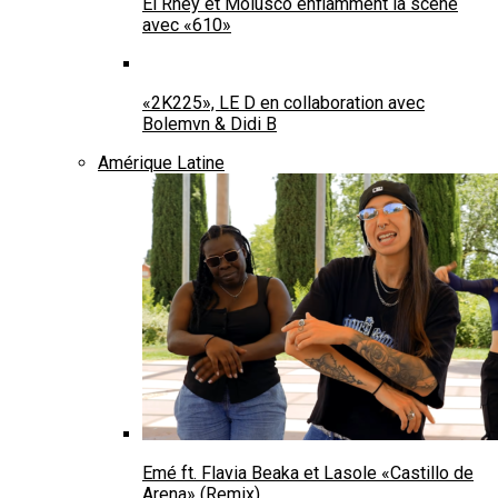
El Rhey et Molusco enflamment la scène
avec «610»
«2K225», LE D en collaboration avec
Bolemvn & Didi B
Amérique Latine
Emé ft. Flavia Beaka et Lasole «Castillo de
Arena» (Remix)