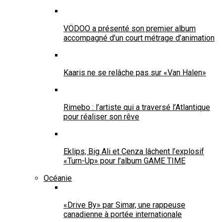
VÖDOO a présenté son premier album
accompagné d’un court métrage d’animation
Kaaris ne se relâche pas sur «Van Halen»
Rimebo : l’artiste qui a traversé l’Atlantique
pour réaliser son rêve
Eklips, Big Ali et Cenza lâchent l’explosif
«Turn-Up» pour l’album GAME TIME
Océanie
«Drive By» par Simar, une rappeuse
canadienne à portée internationale