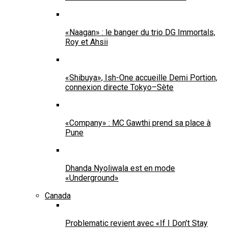
«Naagan» : le banger du trio DG Immortals,
Roy et Ahsii
«Shibuya», Ish-One accueille Demi Portion,
connexion directe Tokyo–Sète
«Company» : MC Gawthi prend sa place à
Pune
Dhanda Nyoliwala est en mode
«Underground»
Canada
Problematic revient avec «If I Don’t Stay