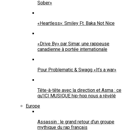
Sober»
«Heartless»: Smiley Ft. Baka Not Nice
«Drive By» par Simar, une rappeuse
canadienne à portée internationale
Pour Problematic & Swagg «It’s a war»
Tête-à-tête avec la direction et Asma : ce
qu’ICI MUSIQUE hip-hop nous a révélé
Europe
Assassin : le grand retour d’un groupe
mythique du rap français