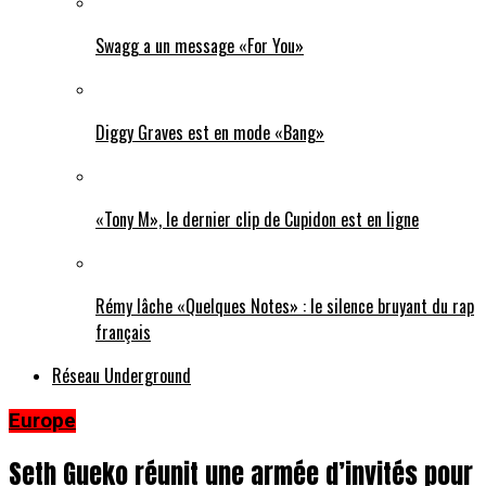
Swagg a un message «For You»
Diggy Graves est en mode «Bang»
«Tony M», le dernier clip de Cupidon est en ligne
Rémy lâche «Quelques Notes» : le silence bruyant du rap
français
Réseau Underground
Europe
Seth Gueko réunit une armée d’invités pour