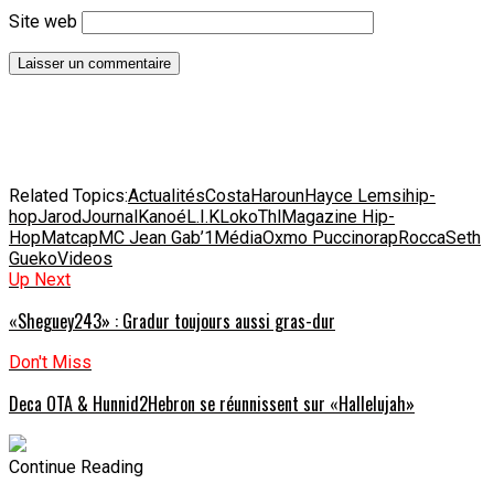
Site web
Related Topics:
Actualités
Costa
Haroun
Hayce Lemsi
hip-
hop
Jarod
Journal
Kanoé
L.I.K
LokoThl
Magazine Hip-
Hop
Matcap
MC Jean Gab’1
Média
Oxmo Puccino
rap
Rocca
Seth
Gueko
Videos
Up Next
«Sheguey243» : Gradur toujours aussi gras-dur
Don't Miss
Deca OTA & Hunnid2Hebron se réunnissent sur «Hallelujah»
Continue Reading