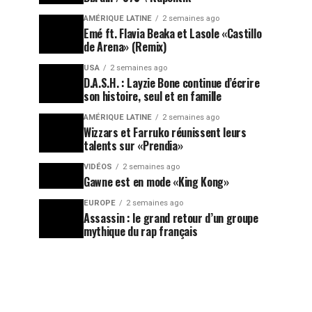
AMÉRIQUE LATINE
2 semaines ago
Emé ft. Flavia Beaka et Lasole «Castillo
de Arena» (Remix)
USA
2 semaines ago
D.A.S.H. : Layzie Bone continue d’écrire
son histoire, seul et en famille
AMÉRIQUE LATINE
2 semaines ago
Wizzars et Farruko réunissent leurs
talents sur «Prendia»
VIDÉOS
2 semaines ago
Gawne est en mode «King Kong»
EUROPE
2 semaines ago
Assassin : le grand retour d’un groupe
mythique du rap français