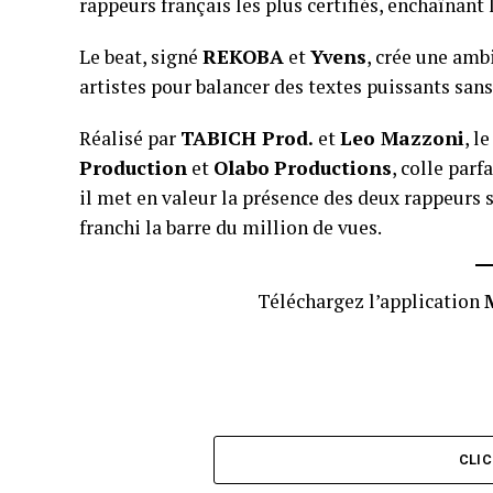
rappeurs français les plus certifiés, enchaînant 
Le beat, signé
REKOBA
et
Yvens
, crée une amb
artistes pour balancer des textes puissants sans e
Réalisé par
TABICH Prod.
et
Leo Mazzoni
, l
Production
et
Olabo
Productions
, colle par
il met en valeur la présence des deux rappeurs s
franchi la barre du million de vues.
Téléchargez l’application
CLI