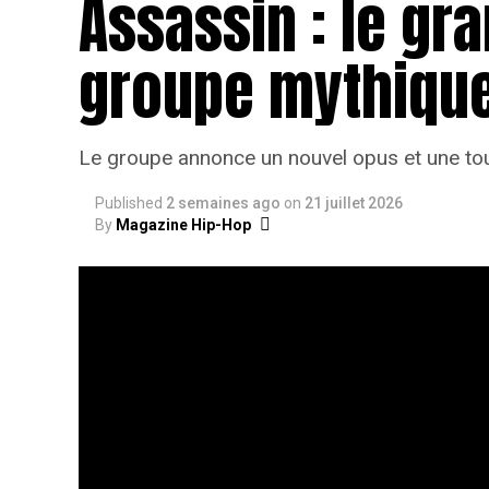
Assassin : le gr
groupe mythique
Le groupe annonce un nouvel opus et une tou
Published
2 semaines ago
on
21 juillet 2026
By
Magazine Hip-Hop