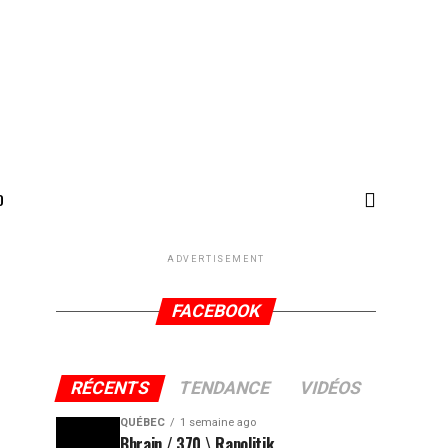
D
ADVERTISEMENT
FACEBOOK
RÉCENTS
TENDANCE
VIDÉOS
QUÉBEC
1 semaine ago
Bbrain / 370 \ Rapolitik