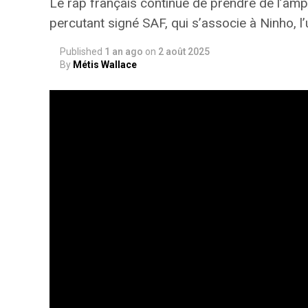
Le rap français continue de prendre de l’am
percutant signé SAF, qui s’associe à Ninho, 
Published
1 an ago
on
2 août 2025
By
Métis Wallace