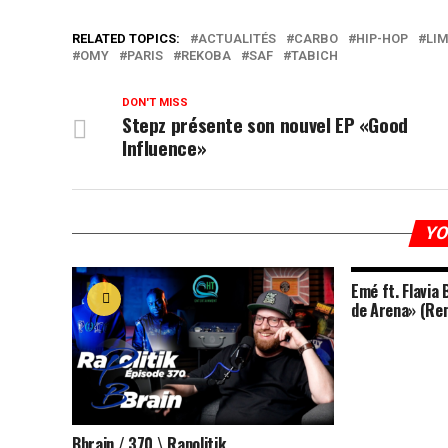
RELATED TOPICS:
ACTUALITÉS
CARBO
HIP-HOP
LIM
OMY
PARIS
REKOBA
SAF
TABICH
DON'T MISS
Stepz présente son nouvel EP «Good
Influence»
YO
Emé ft. Flavia 
de Arena» (Re
Bbrain / 370 \ Rapolitik