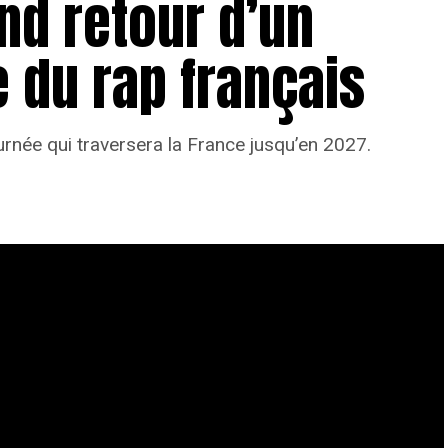
and retour d’un
 du rap français
rnée qui traversera la France jusqu’en 2027.