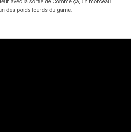
pleur avec la sortie de Comme ça, un morceau
l’un des poids lourds du game.