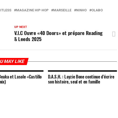
ITLESS
MAGAZINE HIP-HOP
MARSEILLE
NINHO
OLABO
UP NEXT
V.I.C Ouvre «40 Doors» et prépare Reading
& Leeds 2025
U MAY LIKE
Beaka et Lasole «Castillo
D.A.S.H. : Layzie Bone continue d’écrire
mix)
son histoire, seul et en famille