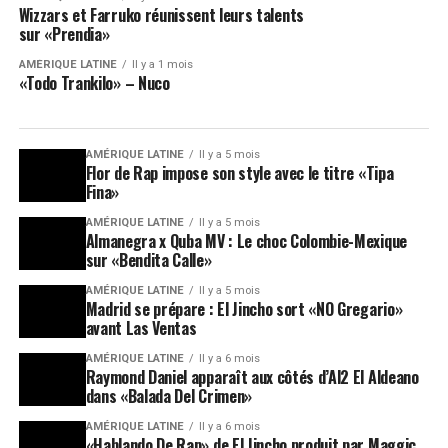
Wizzars et Farruko réunissent leurs talents
sur «Prendia»
AMÉRIQUE LATINE
Il y a 1 mois
«Todo Trankilo» – Nuco
AMÉRIQUE LATINE
Il y a 5 mois
Flor de Rap impose son style avec le titre «Tipa
Fina»
AMÉRIQUE LATINE
Il y a 5 mois
Almanegra x Quba MV : Le choc Colombie-Mexique
sur «Bendita Calle»
AMÉRIQUE LATINE
Il y a 5 mois
Madrid se prépare : El Jincho sort «NO Gregario»
avant Las Ventas
AMÉRIQUE LATINE
Il y a 6 mois
Raymond Daniel apparaît aux côtés d’Al2 El Aldeano
dans «Balada Del Crimen»
AMÉRIQUE LATINE
Il y a 6 mois
«Hablando De Rap» de El Jincho produit par Maggic