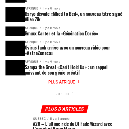
AFRIQUE
Il y a 8 mois
Baryo dévoile «Mbed to Bed», un nouveau titre signé
Alien Zik
AFRIQUE
Il y a 8 mois
Bmuxx Carter et la «Génération Dorée»
AFRIQUE
Il y a 8 mois
Osirus Jack arrive avec un nouveau vidéo pour
«AstraZeneca»
AFRIQUE
Il y a 9 mois
Sampa the Great «Can’t Hold Us» : un rappel
puissant de son génie créatif
PLUS AFRIQUE
PUBLICITÉ
PLUS D'ARTICLES
QUÉBEC
Il y a 1 année
#28 – L’ultime ride du DJ Fade Wizard avec
L’argot et Kevin Morin