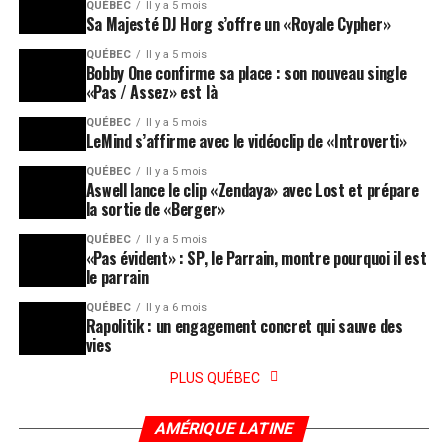
QUÉBEC
Il y a 5 mois
Sa Majesté DJ Horg s’offre un «Royale Cypher»
QUÉBEC
Il y a 5 mois
Bobby One confirme sa place : son nouveau single
«Pas / Assez» est là
QUÉBEC
Il y a 5 mois
LeMind s’affirme avec le vidéoclip de «Introverti»
QUÉBEC
Il y a 5 mois
Aswell lance le clip «Zendaya» avec Lost et prépare
la sortie de «Berger»
QUÉBEC
Il y a 5 mois
«Pas évident» : SP, le Parrain, montre pourquoi il est
le parrain
QUÉBEC
Il y a 6 mois
Rapolitik : un engagement concret qui sauve des
vies
PLUS QUÉBEC
AMÉRIQUE LATINE