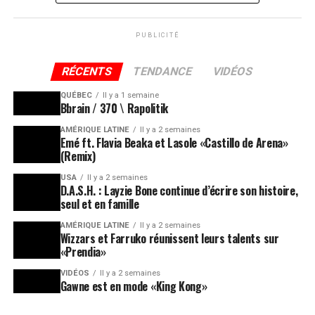
PUBLICITÉ
RÉCENTS
TENDANCE
VIDÉOS
QUÉBEC
Il y a 1 semaine
Bbrain / 370 \ Rapolitik
AMÉRIQUE LATINE
Il y a 2 semaines
Emé ft. Flavia Beaka et Lasole «Castillo de Arena»
(Remix)
USA
Il y a 2 semaines
D.A.S.H. : Layzie Bone continue d’écrire son histoire,
seul et en famille
AMÉRIQUE LATINE
Il y a 2 semaines
Wizzars et Farruko réunissent leurs talents sur
«Prendia»
VIDÉOS
Il y a 2 semaines
Gawne est en mode «King Kong»