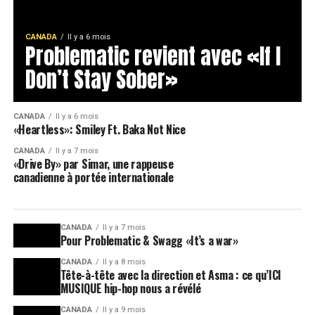
CANADA
Il y a 6 mois
Problematic revient avec «If I
Don’t Stay Sober»
CANADA
Il y a 6 mois
«Heartless»: Smiley Ft. Baka Not Nice
CANADA
Il y a 7 mois
«Drive By» par Simar, une rappeuse
canadienne à portée internationale
CANADA
Il y a 7 mois
Pour Problematic & Swagg «It’s a war»
CANADA
Il y a 8 mois
Tête-à-tête avec la direction et Asma : ce qu’ICI
MUSIQUE hip-hop nous a révélé
CANADA
Il y a 9 mois