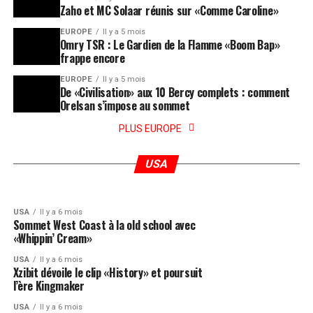
Zaho et MC Solaar réunis sur «Comme Caroline»
EUROPE
Il y a 5 mois
Omry TSR : Le Gardien de la Flamme «Boom Bap»
frappe encore
EUROPE
Il y a 5 mois
De «Civilisation» aux 10 Bercy complets : comment
Orelsan s’impose au sommet
PLUS EUROPE
USA
Il y a 4 semaines
Xzibit, B-Real et Demrick dévoilent le clip de
USA
Il y a 5 mois
Dusty Locane impose son rythme avec le clip
«Call the Cops»
USA
de «Rich Rollin»
USA
Il y a 6 mois
Sommet West Coast à la old school avec
«Whippin’ Cream»
USA
Il y a 6 mois
Xzibit dévoile le clip «History» et poursuit
l’ère Kingmaker
USA
Il y a 6 mois