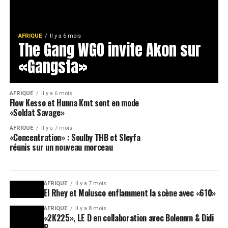
AFRIQUE
Il y a 6 mois
The Gang WGO invite Akon sur
«Gangsta»
AFRIQUE
Il y a 6 mois
Flow Kesso et Hunna Kmt sont en mode
«Soldat Savage»
AFRIQUE
Il y a 7 mois
«Concentration» : Soulby THB et Sleyfa
réunis sur un nouveau morceau
AFRIQUE
Il y a 7 mois
El Rhey et Molusco enflamment la scène avec «610»
AFRIQUE
Il y a 8 mois
«2K225», LE D en collaboration avec Bolemvn & Didi
B