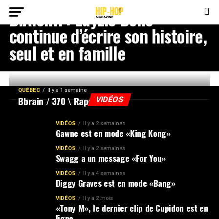
D.A.S.H. : Layzie Bone
continue d’écrire son histoire,
seul et en famille
QUÉBEC
Il y a 1 semaine
Bbrain / 370 \ Rapolitik
VIDÉOS
VIDÉOS
Il y a 2 semaines
Gawne est en mode «King Kong»
VIDÉOS
Il y a 2 semaines
Swagg a un message «For You»
VIDÉOS
Il y a 4 semaines
Diggy Graves est en mode «Bang»
VIDÉOS
Il y a 2 mois
«Tony M», le dernier clip de Cupidon est en
ligne