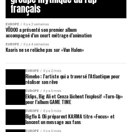
français
EUROPE
Il y a 2 semaines
VÖDOO a présenté son premier album
accompagné d’un court métrage d’animation
EUROPE
Il y a 4 semaines
Kaaris ne se relâche pas sur «Van Halen»
EUROPE
Il y a 2 mois
Rimebo : l’artiste qui a traversé l’Atlantique pour
réaliser son rêve
EUROPE
Il y a 5 mois
Eklips, Big Ali et Cenza lâchent l’explosif «Turn-Up»
pour l’album GAME TIME
EUROPE
Il y a 5 mois
Bigflo & Oli préparent KAЯMA titre «Focus» et
lancent un message aux fans
EUROPE
Il y a 5 mois