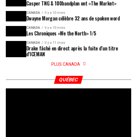
Casper TNG & 100bandplan ont «The Market»
CANADA
Il y a 10 mois
Dwayne Morgan célèbre 32 ans de spoken word
CANADA
Il y a 10 mois
Les Chroniques «We the North» 1/5
CANADA
Il y a 11 mois
Drake fâché en direct après la fuite d’un titre
d’ICEMAN
PLUS CANADA
QUÉBEC