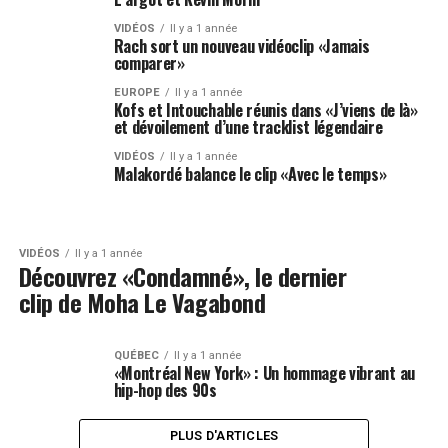
VIDÉOS
Il y a 1 année
Rach sort un nouveau vidéoclip «Jamais
comparer»
EUROPE
Il y a 1 année
Kofs et Intouchable réunis dans «J’viens de là»
et dévoilement d’une tracklist légendaire
VIDÉOS
Il y a 1 année
Malakordé balance le clip «Avec le temps»
VIDÉOS
Il y a 1 année
Découvrez «Condamné», le dernier
clip de Moha Le Vagabond
QUÉBEC
Il y a 1 année
«Montréal New York» : Un hommage vibrant au
hip-hop des 90s
PLUS D'ARTICLES