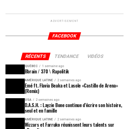
ADVERTISEMENT
FACEBOOK
RÉCENTS
TENDANCE
VIDÉOS
QUÉBEC
1 semaine ago
Bbrain / 370 \ Rapolitik
AMÉRIQUE LATINE
2 semaines ago
Emé ft. Flavia Beaka et Lasole «Castillo de Arena»
(Remix)
USA
2 semaines ago
D.A.S.H. : Layzie Bone continue d’écrire son histoire,
seul et en famille
AMÉRIQUE LATINE
2 semaines ago
Wizzars et Farruko réunissent leurs talents sur