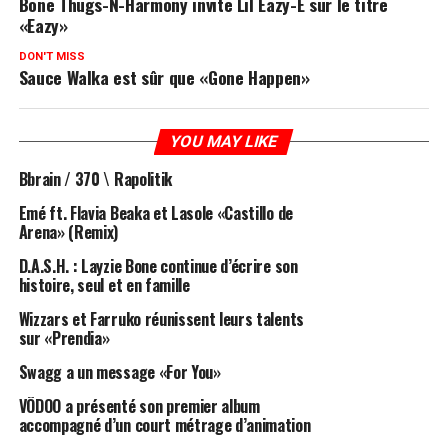
Bone Thugs-N-Harmony invite Lil Eazy-E sur le titre
«Eazy»
DON'T MISS
Sauce Walka est sûr que «Gone Happen»
YOU MAY LIKE
Bbrain / 370 \ Rapolitik
Emé ft. Flavia Beaka et Lasole «Castillo de
Arena» (Remix)
D.A.S.H. : Layzie Bone continue d’écrire son
histoire, seul et en famille
Wizzars et Farruko réunissent leurs talents
sur «Prendia»
Swagg a un message «For You»
VÖDOO a présenté son premier album
accompagné d’un court métrage d’animation