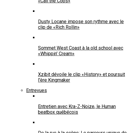
«Call the Cops»
Dusty Locane impose son rythme avec le
clip de «Rich Rollin»
Sommet West Coast à la old school avec
«Whippin’ Cream»
Xzibit dévoile le clip «History» et poursuit
l’ère Kingmaker
Entrevues
Entretien avec Kra-Z-Noize, le Human
beatbox québécois
De la rue à la scène: Le parcours unique de