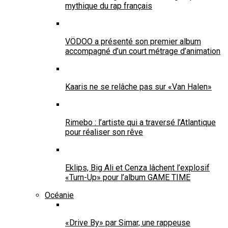
mythique du rap français
VÖDOO a présenté son premier album
accompagné d’un court métrage d’animation
Kaaris ne se relâche pas sur «Van Halen»
Rimebo : l’artiste qui a traversé l’Atlantique
pour réaliser son rêve
Eklips, Big Ali et Cenza lâchent l’explosif
«Turn-Up» pour l’album GAME TIME
Océanie
«Drive By» par Simar, une rappeuse