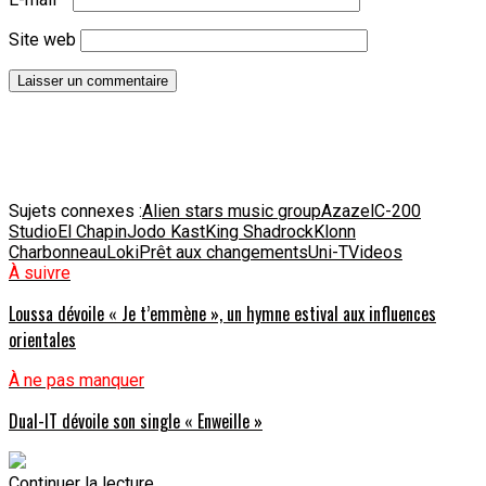
Site web
Sujets connexes :
Alien stars music group
Azazel
C-200
Studio
El Chapin
Jodo Kast
King Shadrock
Klonn
Charbonneau
Loki
Prêt aux changements
Uni-T
Videos
À suivre
Loussa dévoile « Je t’emmène », un hymne estival aux influences
orientales
À ne pas manquer
Dual-IT dévoile son single « Enweille »
Continuer la lecture