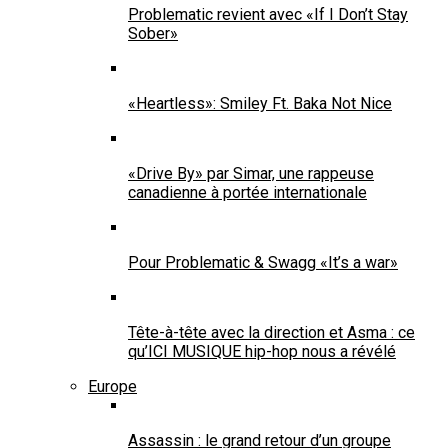
Problematic revient avec «If I Don’t Stay
Sober»
«Heartless»: Smiley Ft. Baka Not Nice
«Drive By» par Simar, une rappeuse
canadienne à portée internationale
Pour Problematic & Swagg «It’s a war»
Tête-à-tête avec la direction et Asma : ce
qu’ICI MUSIQUE hip-hop nous a révélé
Europe
Assassin : le grand retour d’un groupe