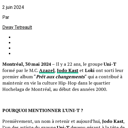
2 juin 2024
Par
Dway Tetreault
Montréal, 30 mai 2024 –
Il y a 22 ans, le groupe
Uni-T
formé par le M.C.
Azazel
,
Jodo Kast
et
Loki
ont sorti leur
premier album “
Prêt aux changements
“ qui a contribué à
maintenir en vie la culture Hip-Hop dans le quartier
Hochelaga de Montréal, au début des années 2000.
POURQUOI MENTIONNER L’UNI-T ?
Premièrement, un nom à retenir et aujourd’hui,
Jodo Kast
,
l’un des artiste du groupe
Uni-T
devenu gérant à la tête de