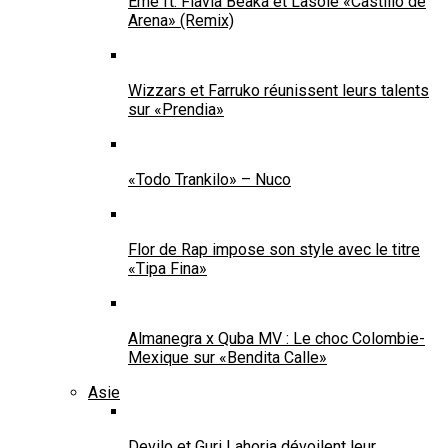
Emé ft. Flavia Beaka et Lasole «Castillo de
Arena» (Remix)
Wizzars et Farruko réunissent leurs talents
sur «Prendia»
«Todo Trankilo» – Nuco
Flor de Rap impose son style avec le titre
«Tipa Fina»
Almanegra x Quba MV : Le choc Colombie-
Mexique sur «Bendita Calle»
Asie
Devilo et Guri Lahoria dévoilent leur