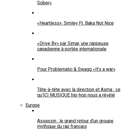
Sober»
«Heartless»: Smiley Ft. Baka Not Nice
«Drive By» par Simar, une rappeuse
canadienne à portée internationale
Pour Problematic & Swagg «It’s a war»
Tête-à-tête avec la direction et Asma : ce
qu’ICI MUSIQUE hip-hop nous a révélé
Europe
Assassin : le grand retour d’un groupe
mythique du rap français