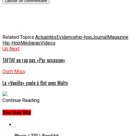
Related Topics:
Actualités
Evidence
hip-hop
Journal
Magazine
Hip-Hop
Média
rap
Videos
Up Next
TAFTAF ne rap pas «Par occasion»
Don't Miss
La «Vanilla» coule à flot avec Malty
Continue Reading
You may like