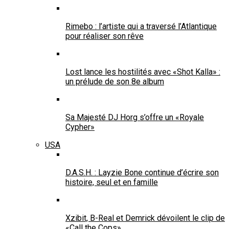
Rimebo : l’artiste qui a traversé l’Atlantique
pour réaliser son rêve
Lost lance les hostilités avec «Shot Kalla» :
un prélude de son 8e album
Sa Majesté DJ Horg s’offre un «Royale
Cypher»
USA
D.A.S.H. : Layzie Bone continue d’écrire son
histoire, seul et en famille
Xzibit, B-Real et Demrick dévoilent le clip de
«Call the Cops»