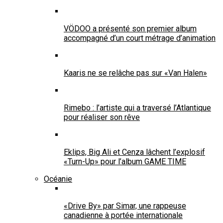
VÖDOO a présenté son premier album
accompagné d’un court métrage d’animation
Kaaris ne se relâche pas sur «Van Halen»
Rimebo : l’artiste qui a traversé l’Atlantique
pour réaliser son rêve
Eklips, Big Ali et Cenza lâchent l’explosif
«Turn-Up» pour l’album GAME TIME
Océanie
«Drive By» par Simar, une rappeuse
canadienne à portée internationale