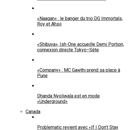
«Naagan» : le banger du trio DG Immortals,
Roy et Ahsii
«Shibuya», Ish-One accueille Demi Portion,
connexion directe Tokyo–Sète
«Company» : MC Gawthi prend sa place à
Pune
Dhanda Nyoliwala est en mode
«Underground»
Canada
Problematic revient avec «If I Don’t Stay