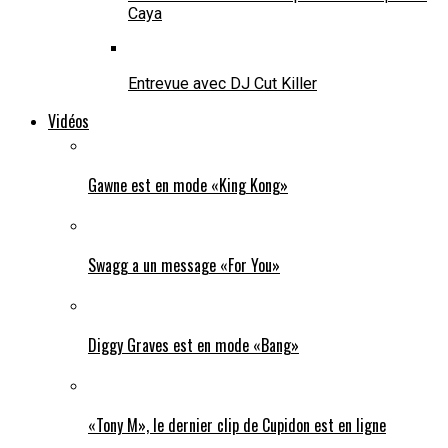
Caya
Entrevue avec DJ Cut Killer
Vidéos
Gawne est en mode «King Kong»
Swagg a un message «For You»
Diggy Graves est en mode «Bang»
«Tony M», le dernier clip de Cupidon est en ligne