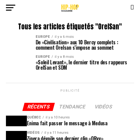
Tous les articles étiquetés "OrelSan"
EUROPE
il y a 6 mois
De «Civilisation» aux 10 Bercy complets :
comment Orelsan s’impose au sommet
EUROPE
il y a 8 mois
«Soleil Levant», le dernier titre des rappeurs
OrelSan et SDM
PUBLICITÉ
RÉCENTS
TENDANCE
VIDÉOS
QUÉBEC
il y a 10 heures
Enima fait passer le message à Medusa
VIDÉOS
il y a 11 heures
Zinera dévoile son dernier clip «ORvv»