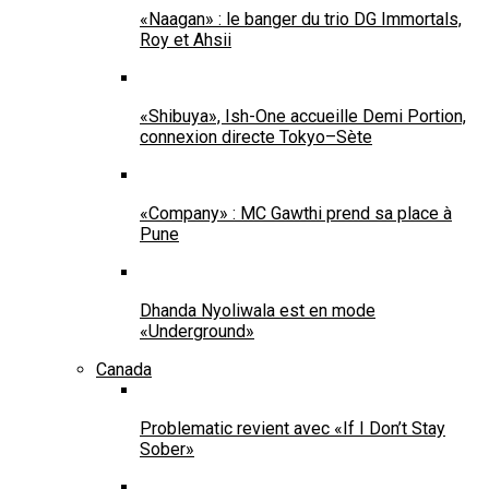
«Naagan» : le banger du trio DG Immortals,
Roy et Ahsii
«Shibuya», Ish-One accueille Demi Portion,
connexion directe Tokyo–Sète
«Company» : MC Gawthi prend sa place à
Pune
Dhanda Nyoliwala est en mode
«Underground»
Canada
Problematic revient avec «If I Don’t Stay
Sober»