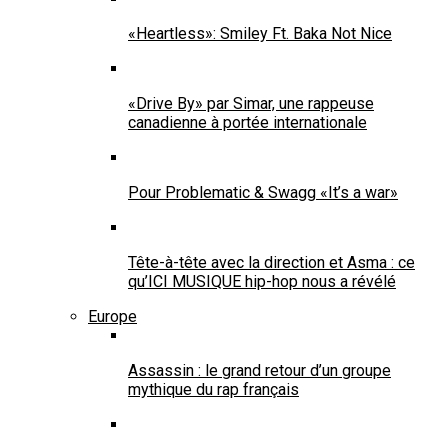
«Heartless»: Smiley Ft. Baka Not Nice
«Drive By» par Simar, une rappeuse
canadienne à portée internationale
Pour Problematic & Swagg «It’s a war»
Tête-à-tête avec la direction et Asma : ce
qu’ICI MUSIQUE hip-hop nous a révélé
Europe
Assassin : le grand retour d’un groupe
mythique du rap français