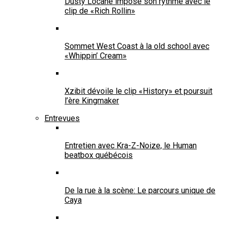
Dusty Locane impose son rythme avec le
clip de «Rich Rollin»
Sommet West Coast à la old school avec
«Whippin’ Cream»
Xzibit dévoile le clip «History» et poursuit
l’ère Kingmaker
Entrevues
Entretien avec Kra-Z-Noize, le Human
beatbox québécois
De la rue à la scène: Le parcours unique de
Caya