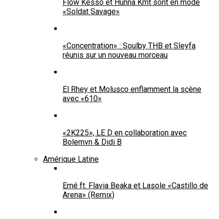
Flow Kesso et Hunna Kmt sont en mode
«Soldat Savage»
«Concentration» : Soulby THB et Sleyfa
réunis sur un nouveau morceau
El Rhey et Molusco enflamment la scène
avec «610»
«2K225», LE D en collaboration avec
Bolemvn & Didi B
Amérique Latine
Emé ft. Flavia Beaka et Lasole «Castillo de
Arena» (Remix)