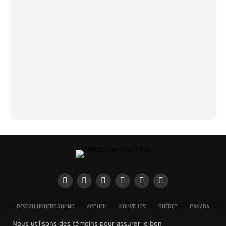
RÉSEAU UNDERGROUND
ACCUEIL
NOUVELLES
QUÉBEC
CANADA
EUROPE
USA
AFRIQUE
AMÉRIQUE LATINE
ASIE
OCÉANIE
Nous utilisons des témoins pour assurer le bon