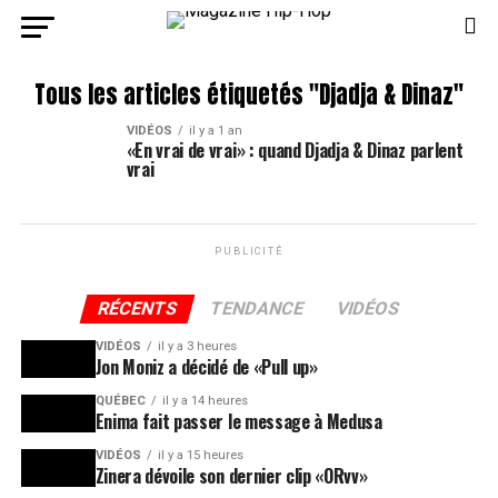
Tous les articles étiquetés "Djadja & Dinaz"
VIDÉOS
il y a 1 an
«En vrai de vrai» : quand Djadja & Dinaz parlent
vrai
PUBLICITÉ
RÉCENTS
TENDANCE
VIDÉOS
VIDÉOS
il y a 3 heures
Jon Moniz a décidé de «Pull up»
QUÉBEC
il y a 14 heures
Enima fait passer le message à Medusa
VIDÉOS
il y a 15 heures
Zinera dévoile son dernier clip «ORvv»