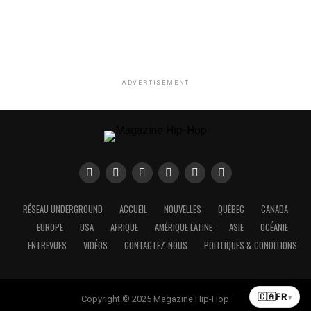
ADVERTISEMENT
RÉSEAU UNDERGROUND
ACCUEIL
NOUVELLES
QUÉBEC
CANADA
EUROPE
USA
AFRIQUE
AMÉRIQUE LATINE
ASIE
OCÉANIE
ENTREVUES
VIDÉOS
CONTACTEZ-NOUS
POLITIQUES & CONDITIONS
🇨🇦
FR
▾
Copyright © 2025 Magazine Hip-Hop