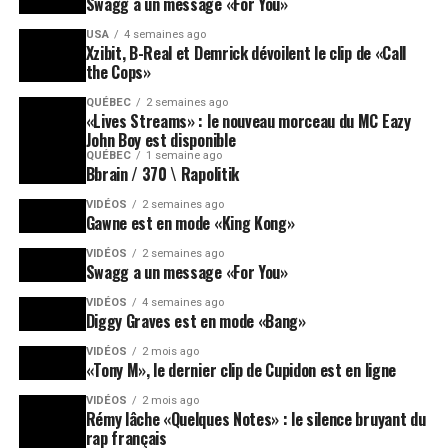
Swagg a un message «For You»
USA
4 semaines ago
Xzibit, B-Real et Demrick dévoilent le clip de «Call
the Cops»
QUÉBEC
2 semaines ago
«Lives Streams» : le nouveau morceau du MC Eazy
John Boy est disponible
QUÉBEC
1 semaine ago
Bbrain / 370 \ Rapolitik
VIDÉOS
2 semaines ago
Gawne est en mode «King Kong»
VIDÉOS
2 semaines ago
Swagg a un message «For You»
VIDÉOS
4 semaines ago
Diggy Graves est en mode «Bang»
VIDÉOS
2 mois ago
«Tony M», le dernier clip de Cupidon est en ligne
VIDÉOS
2 mois ago
Rémy lâche «Quelques Notes» : le silence bruyant du
rap français