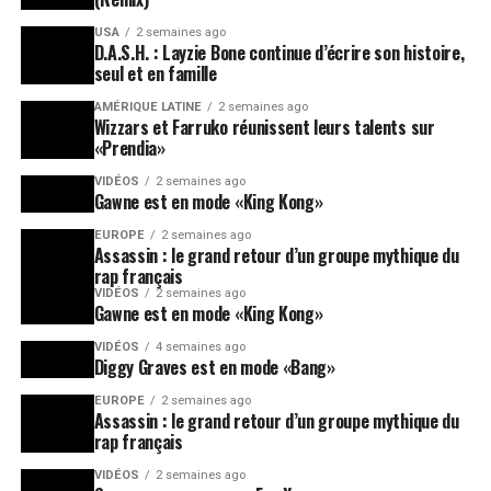
USA
2 semaines ago
D.A.S.H. : Layzie Bone continue d’écrire son histoire,
seul et en famille
AMÉRIQUE LATINE
2 semaines ago
Wizzars et Farruko réunissent leurs talents sur
«Prendia»
VIDÉOS
2 semaines ago
Gawne est en mode «King Kong»
EUROPE
2 semaines ago
Assassin : le grand retour d’un groupe mythique du
rap français
VIDÉOS
2 semaines ago
Gawne est en mode «King Kong»
VIDÉOS
4 semaines ago
Diggy Graves est en mode «Bang»
EUROPE
2 semaines ago
Assassin : le grand retour d’un groupe mythique du
rap français
VIDÉOS
2 semaines ago