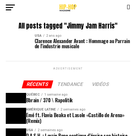
All posts tagged "Jimmy Jam Harris"
USA
2 ans ago
Clarence Alexander Avant : Hommage au Parrain
de l’industrie musicale
ADVERTISEMENT
RÉCENTS
TENDANCE
VIDÉOS
QUÉBEC
1 semaine ago
Bbrain / 370 \ Rapolitik
AMÉRIQUE LATINE
2 semaines ago
Emé ft. Flavia Beaka et Lasole «Castillo de Arena»
(Remix)
USA
2 semaines ago
D.A.S.H. : Layzie Bone continue d’écrire son histoire,