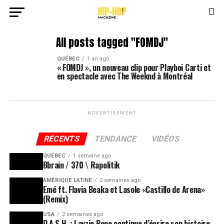
All posts tagged "FOMDJ"
QUÉBEC
1 an ago
« FOMDJ », un nouveau clip pour Playboi Carti et
en spectacle avec The Weeknd à Montréal
ADVERTISEMENT
RÉCENTS
TENDANCE
VIDÉOS
QUÉBEC
1 semaine ago
Bbrain / 370 \ Rapolitik
AMÉRIQUE LATINE
2 semaines ago
Emé ft. Flavia Beaka et Lasole «Castillo de Arena»
(Remix)
USA
2 semaines ago
D.A.S.H. : Layzie Bone continue d’écrire son histoire,